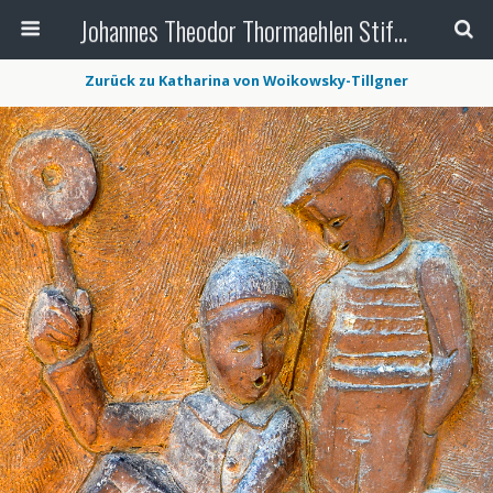
Johannes Theodor Thormaehlen Stiftung
Zurück zu Katharina von Woikowsky-Tillgner