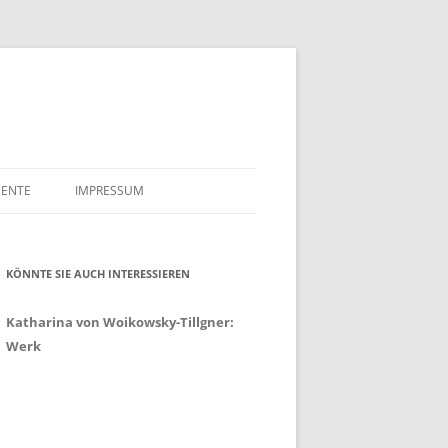
ENTE
IMPRESSUM
HLE
DATENSCHUTZERKLÄRUNG
ALAKTE SULFIT CELLULOSE
KÖNNTE SIE AUCH INTERESSIEREN
FÖRDERUNGSGESUCHE
K TILLGNER & CO AG 1910
Katharina von Woikowsky-Tillgner:
TSURKUNDE VON EDUARD
Werk
NER UND ELLA MAHN
 NÄCHTE
AHRE BREMENHAIN