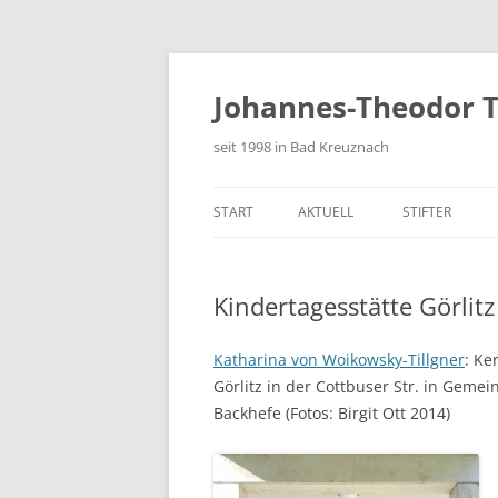
Zum
Inhalt
springen
Johannes-Theodor T
seit 1998 in Bad Kreuznach
START
AKTUELL
STIFTER
FESTSCHRIFT
Kindertagesstätte Görlitz
Katharina von Woikowsky-Tillgner
: Ke
Görlitz in der Cottbuser Str. in Geme
Backhefe (Fotos: Birgit Ott 2014)