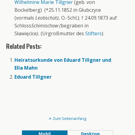
Wilhelmine Marie Tillgner
(geb. von
Bockelberg) (*25.11.1852 in Głubczyce
(vormals
Leobschütz,
O.-Schl.); † 24.09.1873 auf
Schloss
Schimischow (
begraben in
Sławięcice
).
(Urgroßmutter des
Stifters
)
Related Posts:
Heiratsurkunde von Eduard Tillgner und
Ella Mahn
Eduard Tillgner
Zum Seitenanfang
Mobil
Desktop