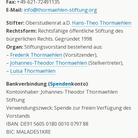
Fax
:
+49-621-72491135
E-Mail:
info@thormaehlen-stiftung.org
Stifter:
Oberstudienrat a.D.
Hans-Theo Thormaehlen
Rechtsform:
Rechtsfähige öffentliche Stiftung des
bürgerlichen Rechts. Gegründet 1998
Organ:
Stiftungsvorstand bestehend aus:
–
Frederik Thormaehlen
(Vorsitzender),
–
Johannes-Theodor Thormaehlen
(Stellvertreter),
–
Luisa Thormaehlen
Bankverbindung (
Spenden
konto)
:
Kontoinhaber: Johannes-Theodor Thormaehlen
Stiftung
Verwendungszweck: Spende zur freien Verfügung des
Vorstands
IBAN: DE91 5605 0180 0010 0797 88
BIC: MALADE51KRE