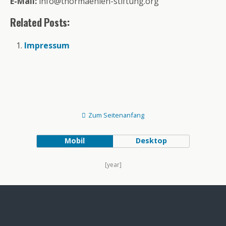
E-Mail:
info@thormaehlen-stiftung.org
Related Posts:
Impressum
Zum Seitenanfang
Mobil
Desktop
[year]