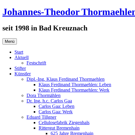
Zum
Johannes-Theodor Thormaehlen
Inhalt
springen
seit 1998 in Bad Kreuznach
Menü
Start
Aktuell
Festschrift
Stifter
Künstler
Dipl.-Ing. Klaus Ferdinand Thormaehlen
Klaus Ferdinand Thormaehlen: Leben
Klaus Ferdinand Thormaehlen: Werk
Dora Thormählen
Dr. Ing. h.c. Carlos Gaa
Carlos Gaa: Leben
Carlos Gaa: Werk
Eduard Tillgner
Cellulosefabrik Ziegenhals
Rittergut Bremenhain
625 Jahre Bremenhain