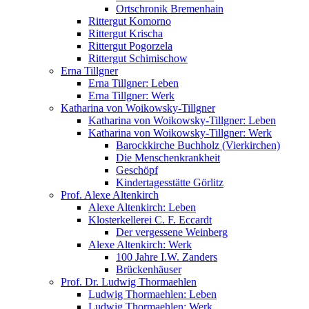
Ortschronik Bremenhain
Rittergut Komorno
Rittergut Krischa
Rittergut Pogorzela
Rittergut Schimischow
Erna Tillgner
Erna Tillgner: Leben
Erna Tillgner: Werk
Katharina von Woikowsky-Tillgner
Katharina von Woikowsky-Tillgner: Leben
Katharina von Woikowsky-Tillgner: Werk
Barockkirche Buchholz (Vierkirchen)
Die Menschenkrankheit
Geschöpf
Kindertagesstätte Görlitz
Prof. Alexe Altenkirch
Alexe Altenkirch: Leben
Klosterkellerei C. F. Eccardt
Der vergessene Weinberg
Alexe Altenkirch: Werk
100 Jahre I.W. Zanders
Brückenhäuser
Prof. Dr. Ludwig Thormaehlen
Ludwig Thormaehlen: Leben
Ludwig Thormaehlen: Werk