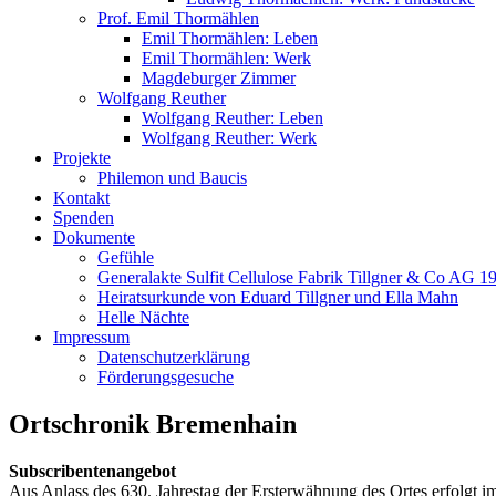
Prof. Emil Thormählen
Emil Thormählen: Leben
Emil Thormählen: Werk
Magdeburger Zimmer
Wolfgang Reuther
Wolfgang Reuther: Leben
Wolfgang Reuther: Werk
Projekte
Philemon und Baucis
Kontakt
Spenden
Dokumente
Gefühle
Generalakte Sulfit Cellulose Fabrik Tillgner & Co AG 1
Heiratsurkunde von Eduard Tillgner und Ella Mahn
Helle Nächte
Impressum
Datenschutzerklärung
Förderungsgesuche
Ortschronik Bremenhain
Subscribentenangebot
Aus Anlass des 630. Jahrestag der Ersterwähnung des Ortes erfolgt i