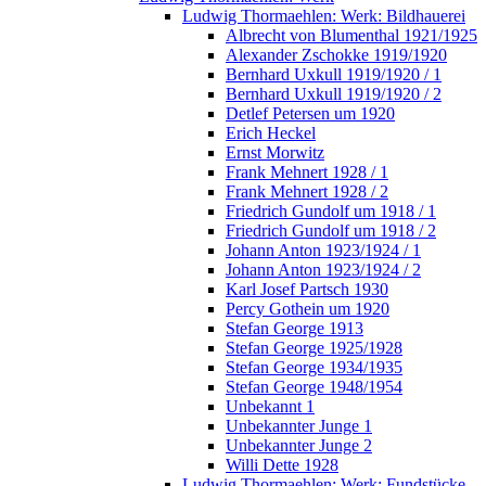
Ludwig Thormaehlen: Werk: Bildhauerei
Albrecht von Blumenthal 1921/1925
Alexander Zschokke 1919/1920
Bernhard Uxkull 1919/1920 / 1
Bernhard Uxkull 1919/1920 / 2
Detlef Petersen um 1920
Erich Heckel
Ernst Morwitz
Frank Mehnert 1928 / 1
Frank Mehnert 1928 / 2
Friedrich Gundolf um 1918 / 1
Friedrich Gundolf um 1918 / 2
Johann Anton 1923/1924 / 1
Johann Anton 1923/1924 / 2
Karl Josef Partsch 1930
Percy Gothein um 1920
Stefan George 1913
Stefan George 1925/1928
Stefan George 1934/1935
Stefan George 1948/1954
Unbekannt 1
Unbekannter Junge 1
Unbekannter Junge 2
Willi Dette 1928
Ludwig Thormaehlen: Werk: Fundstücke