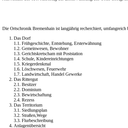
Die Ortschronik Bremenhain ist langjährig recherchiert, umfangreich
Das Dorf
1.1. Frühgeschichte, Entstehung, Ersterwähnung
1.2. Gemeinwesen, Bewohner
1.3. Gerichtskretscham mit Poststation
1.4. Schule, Kindereinrichtungen
1.5. Kriegerdenkmal
1.6. Löschwesen, Feuerwehr
1.7. Landwirtschaft, Handel Gewerke
Das Rittergut
2.1. Besitzer
2.2. Dominium
2.3. Bewirtschaftung
2.4. Rezess
Das Territorium
3.1. Siedlungsplan
3.2. Straßen,Wege
3.3. Flurbeschreibung
Anlagenübersicht