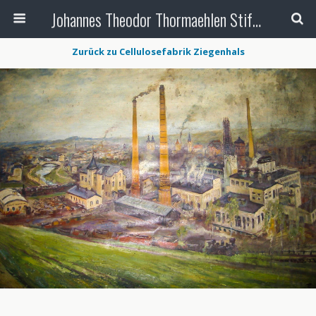
Johannes Theodor Thormaehlen Stiftung
Zurück zu Cellulosefabrik Ziegenhals