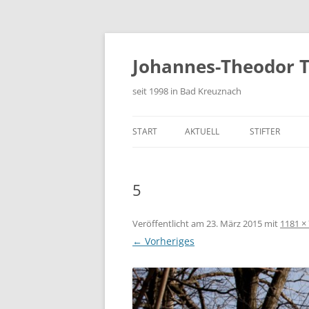
Zum
Inhalt
springen
Johannes-Theodor T
seit 1998 in Bad Kreuznach
START
AKTUELL
STIFTER
FESTSCHRIFT
5
Veröffentlicht am
23. März 2015
mit
1181 ×
← Vorheriges