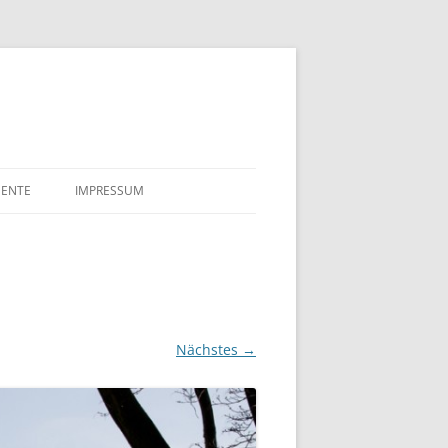
ENTE
IMPRESSUM
HLE
DATENSCHUTZERKLÄRUNG
ALAKTE SULFIT CELLULOSE
FÖRDERUNGSGESUCHE
K TILLGNER & CO AG 1910
TSURKUNDE VON EDUARD
Nächstes →
NER UND ELLA MAHN
 NÄCHTE
AHRE BREMENHAIN