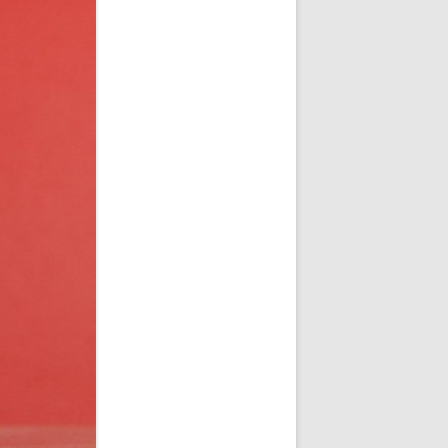
FRANK MEHNERT 1928 / 1
FRANK MEHNERT 1928 / 2
FRIEDRICH GUNDOLF UM 1918 / 1
FRIEDRICH GUNDOLF UM 1918 / 2
JOHANN ANTON 1923/1924 / 1
JOHANN ANTON 1923/1924 / 2
KARL JOSEF PARTSCH 1930
PERCY GOTHEIN UM 1920
STEFAN GEORGE 1913
STEFAN GEORGE 1925/1928
STEFAN GEORGE 1934/1935