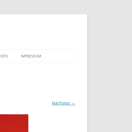
ENTE
IMPRESSUM
LE
DATENSCHUTZERKLÄRUNG
LAKTE SULFIT CELLULOSE
FÖRDERUNGSGESUCHE
 TILLGNER & CO AG 1910
TSURKUNDE VON EDUARD
Nächstes →
NER UND ELLA MAHN
 NÄCHTE
AHRE BREMENHAIN