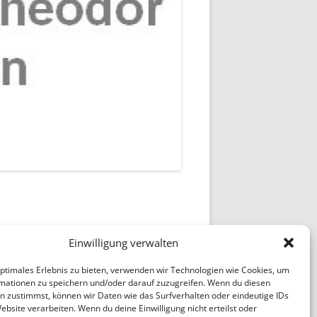
HRONIK BREMENHAIN
KKIRCHE BUCHHOLZ
IRCHEN)
ERGESSENE WEINBERG
ENSCHENKRANKHEIT
HRE I.W. ZANDERS
G THORMAEHLEN: WERK:
ALBRECHT VON BLUMENTHAL
ÖPF
AUEREI
1921/1925
ENHÄUSER
RTAGESSTÄTTE GÖRLITZ
G THORMAEHLEN: WERK:
ALEXANDER ZSCHOKKE 1919/1920
TÜCKE
BERNHARD UXKULL 1919/1920 / 1
BERNHARD UXKULL 1919/1920 / 2
Einwilligung verwalten
DETLEF PETERSEN UM 1920
optimales Erlebnis zu bieten, verwenden wir Technologien wie Cookies, um
ERICH HECKEL
mationen zu speichern und/oder darauf zuzugreifen. Wenn du diesen
n zustimmst, können wir Daten wie das Surfverhalten oder eindeutige IDs
ERNST MORWITZ
ebsite verarbeiten. Wenn du deine Einwilligung nicht erteilst oder