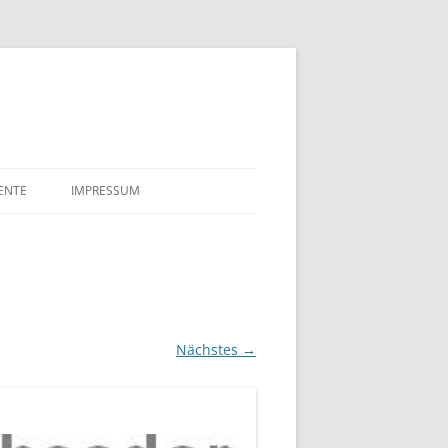
ENTE
IMPRESSUM
LE
DATENSCHUTZERKLÄRUNG
LAKTE SULFIT CELLULOSE
FÖRDERUNGSGESUCHE
 TILLGNER & CO AG 1910
TSURKUNDE VON EDUARD
Nächstes →
NER UND ELLA MAHN
 NÄCHTE
AHRE BREMENHAIN