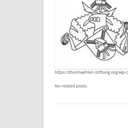
https://thormaehlen-stiftung.org/wp-
No related posts.