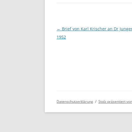
Beitragsnavigation
←
Brief von Karl Krischer an Dr Jun
1952
Datenschutzerklärung
Stolz präsentiert v