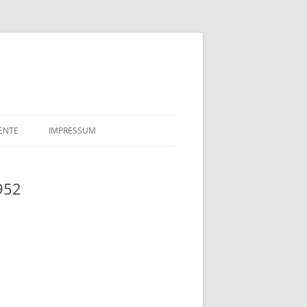
ENTE
IMPRESSUM
LE
DATENSCHUTZERKLÄRUNG
952
LAKTE SULFIT CELLULOSE
FÖRDERUNGSGESUCHE
 TILLGNER & CO AG 1910
TSURKUNDE VON EDUARD
NER UND ELLA MAHN
 NÄCHTE
AHRE BREMENHAIN