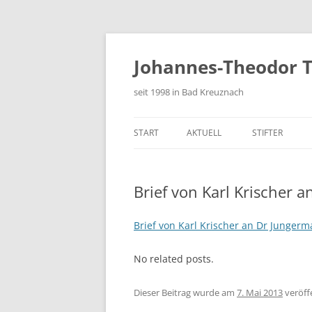
Zum
Inhalt
springen
Johannes-Theodor T
seit 1998 in Bad Kreuznach
START
AKTUELL
STIFTER
FESTSCHRIFT
Brief von Karl Krischer
Brief von Karl Krischer an Dr Junge
No related posts.
Dieser Beitrag wurde am
7. Mai 2013
veröffe