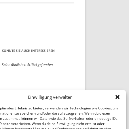
HRONIK BREMENHAIN
KKIRCHE BUCHHOLZ
IRCHEN)
ERGESSENE WEINBERG
ENSCHENKRANKHEIT
HRE I.W. ZANDERS
G THORMAEHLEN: WERK:
ALBRECHT VON BLUMENTHAL
KÖNNTE SIE AUCH INTERESSIEREN
ÖPF
AUEREI
1921/1925
ENHÄUSER
Keine ähnlichen Artikel gefunden.
RTAGESSTÄTTE GÖRLITZ
G THORMAEHLEN: WERK:
ALEXANDER ZSCHOKKE 1919/1920
TÜCKE
BERNHARD UXKULL 1919/1920 / 1
BERNHARD UXKULL 1919/1920 / 2
Einwilligung verwalten
DETLEF PETERSEN UM 1920
optimales Erlebnis zu bieten, verwenden wir Technologien wie Cookies, um
ERICH HECKEL
mationen zu speichern und/oder darauf zuzugreifen. Wenn du diesen
n zustimmst, können wir Daten wie das Surfverhalten oder eindeutige IDs
ebsite verarbeiten. Wenn du deine Einwilligung nicht erteilst oder
ERNST MORWITZ
t, können bestimmte Merkmale und Funktionen beeinträchtigt werden.