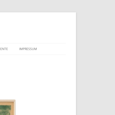
ENTE
IMPRESSUM
HLE
DATENSCHUTZERKLÄRUNG
ALAKTE SULFIT CELLULOSE
FÖRDERUNGSGESUCHE
K TILLGNER & CO AG 1910
TSURKUNDE VON EDUARD
NER UND ELLA MAHN
 NÄCHTE
AHRE BREMENHAIN