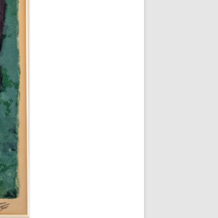
FRANK MEHNERT 1928 / 1
FRANK MEHNERT 1928 / 2
FRIEDRICH GUNDOLF UM 1918 / 1
FRIEDRICH GUNDOLF UM 1918 / 2
JOHANN ANTON 1923/1924 / 1
JOHANN ANTON 1923/1924 / 2
KARL JOSEF PARTSCH 1930
PERCY GOTHEIN UM 1920
STEFAN GEORGE 1913
STEFAN GEORGE 1925/1928
STEFAN GEORGE 1934/1935