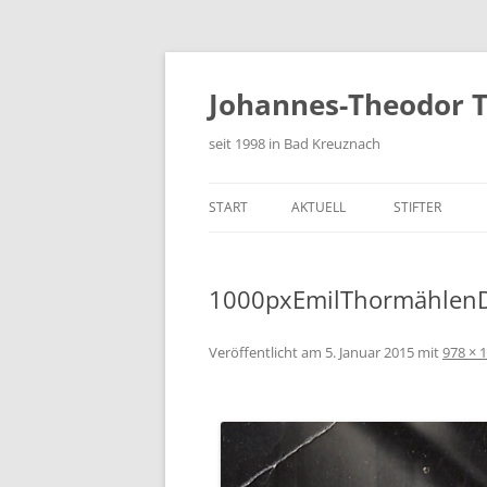
Zum
Inhalt
springen
Johannes-Theodor T
seit 1998 in Bad Kreuznach
START
AKTUELL
STIFTER
FESTSCHRIFT
1000pxEmilThormählen
Veröffentlicht am
5. Januar 2015
mit
978 × 