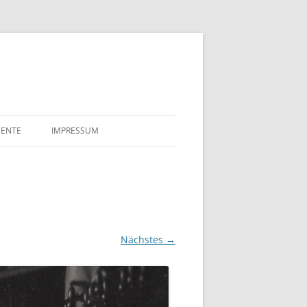
ENTE
IMPRESSUM
HLE
DATENSCHUTZERKLÄRUNG
ALAKTE SULFIT CELLULOSE
FÖRDERUNGSGESUCHE
K TILLGNER & CO AG 1910
TSURKUNDE VON EDUARD
Nächstes →
NER UND ELLA MAHN
 NÄCHTE
AHRE BREMENHAIN