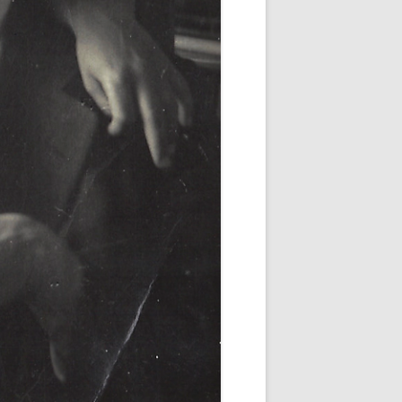
FRANK MEHNERT 1928 / 1
FRANK MEHNERT 1928 / 2
FRIEDRICH GUNDOLF UM 1918 / 1
FRIEDRICH GUNDOLF UM 1918 / 2
JOHANN ANTON 1923/1924 / 1
JOHANN ANTON 1923/1924 / 2
KARL JOSEF PARTSCH 1930
PERCY GOTHEIN UM 1920
STEFAN GEORGE 1913
STEFAN GEORGE 1925/1928
STEFAN GEORGE 1934/1935