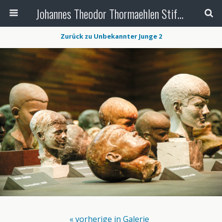
Johannes Theodor Thormaehlen Stiftung
Zurück zu Unbekannter Junge 2
« vorherige in Galerie