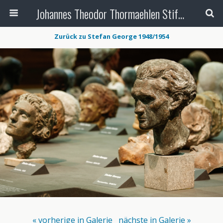
Johannes Theodor Thormaehlen Stiftung
Zurück zu Stefan George 1948/1954
« vorherige in Galerie
nächste in Galerie »