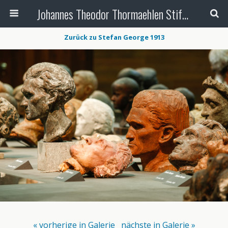
Johannes Theodor Thormaehlen Stiftung
Zurück zu Stefan George 1913
« vorherige in Galerie
nächste in Galerie »