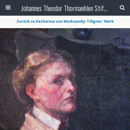
Johannes Theodor Thormaehlen Stiftung
Zurück zu Katharina von Woikowsky-Tillgner: Werk