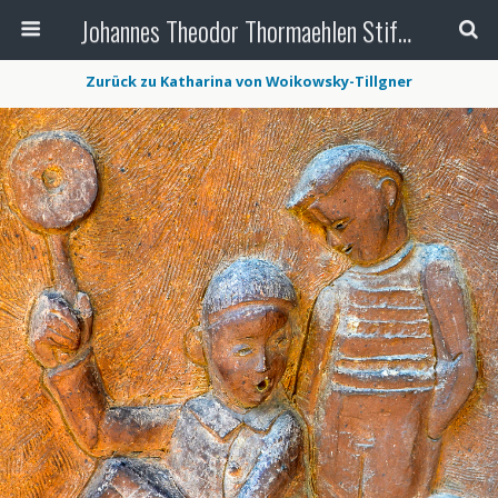
Johannes Theodor Thormaehlen Stiftung
Zurück zu Katharina von Woikowsky-Tillgner