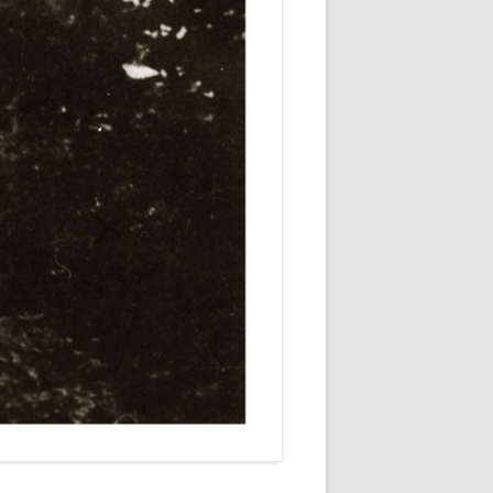
FRANK MEHNERT 1928 / 1
FRANK MEHNERT 1928 / 2
FRIEDRICH GUNDOLF UM 1918 / 1
FRIEDRICH GUNDOLF UM 1918 / 2
JOHANN ANTON 1923/1924 / 1
JOHANN ANTON 1923/1924 / 2
KARL JOSEF PARTSCH 1930
PERCY GOTHEIN UM 1920
STEFAN GEORGE 1913
STEFAN GEORGE 1925/1928
STEFAN GEORGE 1934/1935