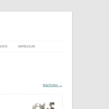
ENTE
IMPRESSUM
HLE
DATENSCHUTZERKLÄRUNG
ALAKTE SULFIT CELLULOSE
FÖRDERUNGSGESUCHE
K TILLGNER & CO AG 1910
TSURKUNDE VON EDUARD
Nächstes →
NER UND ELLA MAHN
 NÄCHTE
AHRE BREMENHAIN