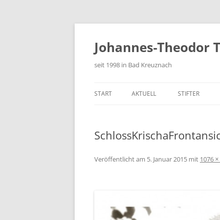
Zum
Inhalt
springen
Johannes-Theodor T
seit 1998 in Bad Kreuznach
START
AKTUELL
STIFTER
FESTSCHRIFT
SchlossKrischaFrontansi
Veröffentlicht am
5. Januar 2015
mit
1076 ×