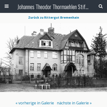
Johannes Theodor Thormaehlen Stiftung
Zurück zu Rittergut Bremenhain
« vorherige in Galerie
nächste in Galerie »